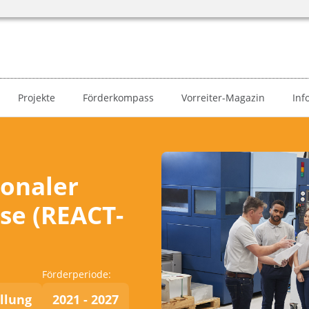
Projekte
Förderkompass
Vorreiter-Magazin
Inf
ionaler
se (REACT-
Förderperiode:
ellung
2021 - 2027