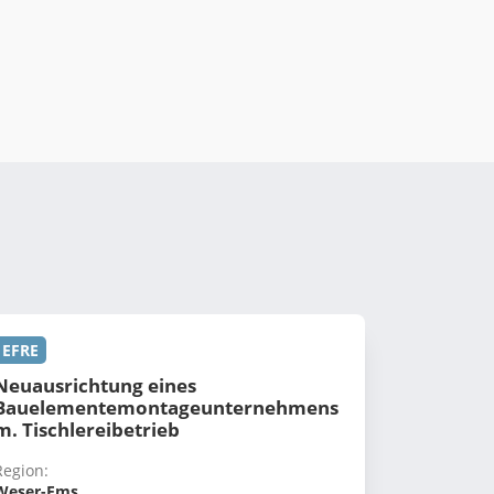
EFRE
Neuausrichtung eines
Bauelementemontageunternehmens
m. Tischlereibetrieb
Region:
Weser-Ems