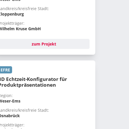
Landkreis/kreisfreie Stadt:
Cloppenburg
Projektträger:
Wilhelm Kruse GmbH
zum Projekt
EFRE
3D Echtzeit-Konfigurator für
Produktpräsentationen
Region:
Weser-Ems
Landkreis/kreisfreie Stadt:
Osnabrück
Projektträger: