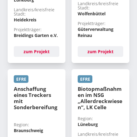
Landkreis/kreisfreie
Stadt:
Landkreis/kreisfreie
Wolfenbüttel
Stadt:
Heidekreis
Projektträger:
Güterverwaltung
Projektträger:
Breidings Garten e.V.
Reinau
zum Projekt
zum Projekt
EFRE
EFRE
Anschaffung
Biotopmaßnahm
eines Treckers
en im NSG
mit
„Allerdreckwiese
Sonderbereifung
n“, LK Celle
Region:
Lüneburg
Region:
Braunschweig
Landkreis/kreisfreie