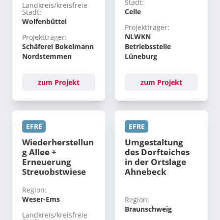
Stadt:
Landkreis/kreisfreie
Celle
Stadt:
Wolfenbüttel
Projektträger:
NLWKN
Projektträger:
Schäferei Bokelmann
Betriebsstelle
Nordstemmen
Lüneburg
zum Projekt
zum Projekt
EFRE
EFRE
Wiederherstellun
Umgestaltung
g Allee +
des Dorfteiches
Erneuerung
in der Ortslage
Streuobstwiese
Ahnebeck
Region:
Weser-Ems
Region:
Braunschweig
Landkreis/kreisfreie