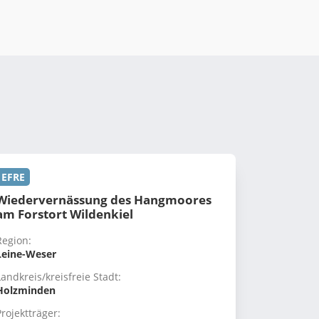
EFRE
Wiedervernässung des Hangmoores
am Forstort Wildenkiel
Region:
Leine-Weser
Landkreis/kreisfreie Stadt:
Holzminden
Projektträger: