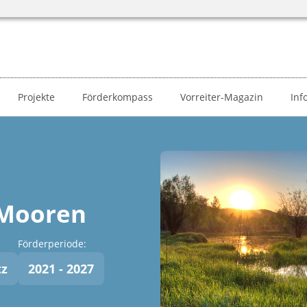
Projekte
Förderkompass
Vorreiter-Magazin
Inf
 Mooren
Förderperiode:
tz
2021 - 2027