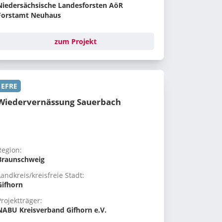
Niedersächsische Landesforsten AöR
Forstamt Neuhaus
zum Projekt
EFRE
Wiedervernässung Sauerbach
Region:
Braunschweig
Landkreis/kreisfreie Stadt:
Gifhorn
Projektträger:
NABU Kreisverband Gifhorn e.V.